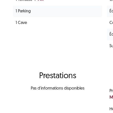
1 Parking
É
1 Cave
C
É
S
Prestations
Pas d'informations disponibles
P
M
H