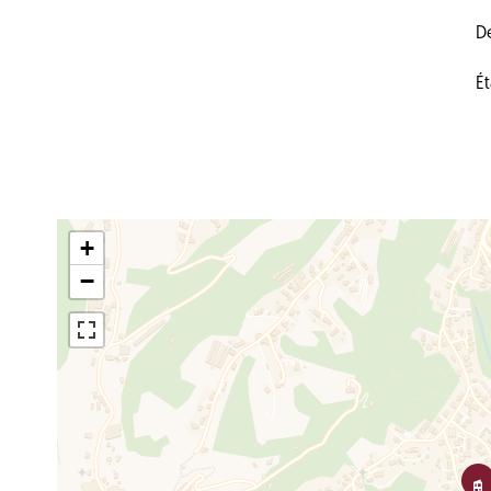
D
Ét
+
−