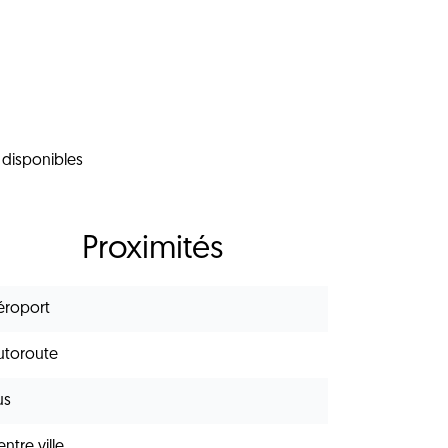
 disponibles
Proximités
éroport
utoroute
us
ntre ville