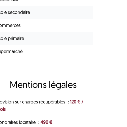
cole secondaire
ommerces
cole primaire
upermarché
Mentions légales
rovision sur charges récupérables
120 € /
ois
onoraires locataire
490 €