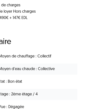
 de charges
de loyer Hors charges
 490€ + 147€ EDL
ire
Moyen de chauffage
Collectif
Moyen d'eau chaude
Collective
État
Bon état
Étage
2ème étage / 4
Vue
Dégagée