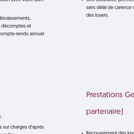
ation avec votre bien
Une assurance permettan
sans délai de carence 
des loyers.
 décaissements,
, décomptes et
, compte-rendu annuel
Prestations Ge
partenaire)
.
ns sur charges d’après
Recouvrement des loyer