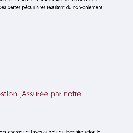
t la sécurité et la tranquillité par la couverture
des pertes pécuniaires résultant du non-paiement
stion (Assurée par notre
s, charges et taxes auprès du locataire selon le